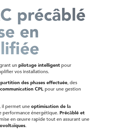
AC précâblé
se en
lifiée
égrant un
pilotage intelligent
pour
plifier vos installations.
épartition des phases effectuée
, des
e communication CPL
pour une gestion
, il permet une
optimisation de la
ure performance énergétique.
Précâblé et
mise en œuvre rapide tout en assurant une
tovoltaïques
.