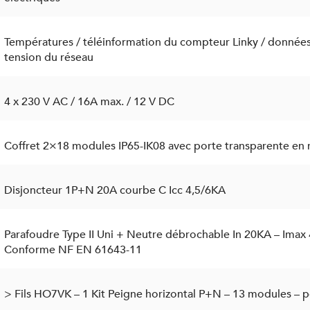
Températures / téléinformation du compteur Linky / données d
tension du réseau
4 x 230 V AC / 16A max. / 12 V DC
Coffret 2×18 modules IP65-IK08 avec porte transparente en m
Disjoncteur 1P+N 20A courbe C Icc 4,5/6KA
Parafoudre Type II Uni + Neutre débrochable In 20KA – Imax
Conforme NF EN 61643-11
> Fils HO7VK – 1 Kit Peigne horizontal P+N – 13 modules – p