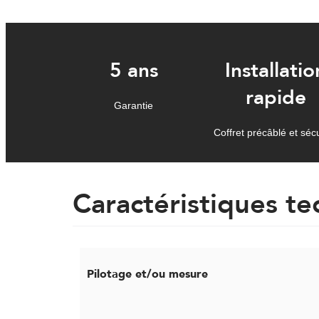
5 ans
Installatio
rapide
Garantie
Coffret précâblé et séc
Caractéristiques t
Pilotage et/ou mesure