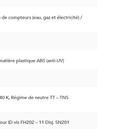
e compteurs (eau, gaz et électricité) /
atière plastique ABS (anti-UV)
 40 K, Régime de neutre TT – TNS
our ID vis FH202 – 11 Disj. SN201