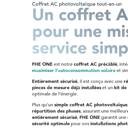
Coffret AC photovoltaïque tout-en-un
Un coffret 
pour une mi
service simp
FHE ONE
est notre
coffret AC précâblé
, int
maximiser l’autoconsommation solaire
et sim
Entièrement sécurisé
, il est conçu avec une
r
pinces de mesure déjà installées
et un
kit d
optimale de l’énergie.
Plus qu’un
simple coffret AC photovoltaïque
répartition des phases
, assurant une meille
entièrement sécurisé
,
FHE ONE
garantit une 
sécurité optimale
pour vos
installations pho